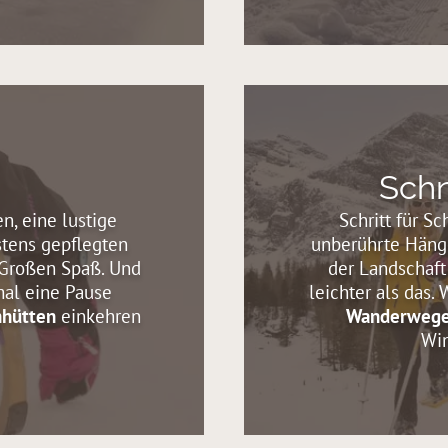
Sch
en, eine lustige
Schritt für S
stens gepflegten
unberührte Hänge
Großen Spaß. Und
der Landschaft
al eine Pause
leichter als das.
mhütten
einkehren
Wanderweg
Win