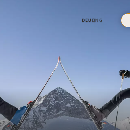
DEU
ENG