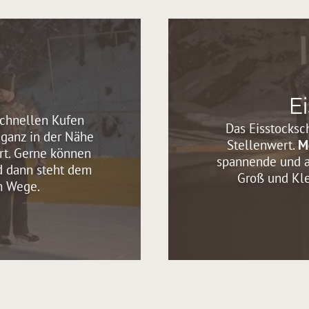
E
schnellen Kufen
Das Eisstocksc
ganz in der Nähe
Stellenwert.
M
ert. Gerne können
spannende und a
nd dann steht dem
Groß und Kle
m Wege.