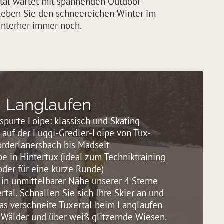
ertal wartet mit spannenden Outdoor-
rleben Sie den schneereichen Winter im
hinterher immer noch.
Langlaufen
purte Loipe: klassisch und Skating
 auf der Luggi-Gredler-Loipe von Tux-
orderlanersbach bis Madseit
pe in Hintertux (ideal zum Techniktraining
oder für eine kurze Runde)
 in unmittelbarer Nähe unserer 4 Sterne
rtal. Schnallen Sie sich Ihre Skier an und
as verschneite Tuxertal beim Langlaufen
e Wälder und über weiß glitzernde Wiesen.