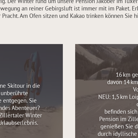
erig. Der Winter rund um unsere Pension Jakober im Tux
wegung an reiner Gebirgsluft ist immer mit im Paket. E
ner Pracht. Am Ofen sitzen und Kakao trinken können Sie 
16 km ges
davon 14 km
ne Skitour in die
V
 unberührte
NEU: 1,5 km Loi
 entgegen. Sie
endes Abenteuer?
befinden sich
Zillertaler Winter
Pension im Zille
rlaubserlebnis.
genießen Sie d
durch idyllisch