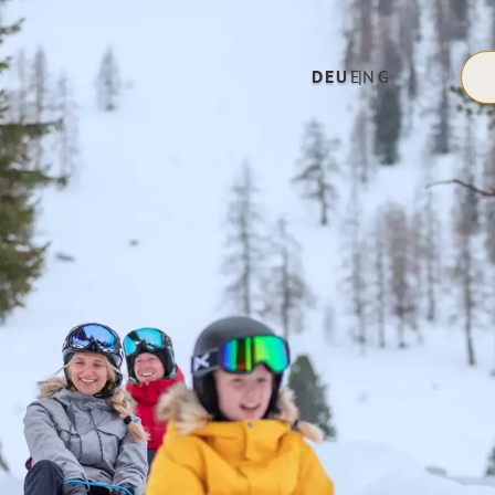
DEU
ENG