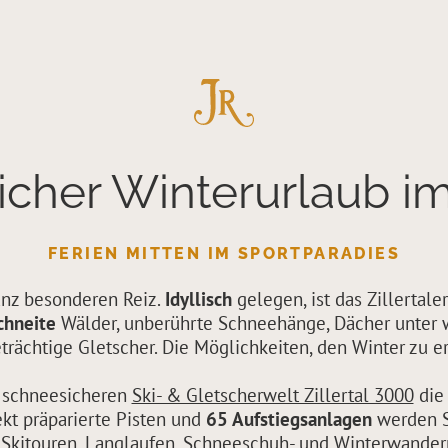
icher Winterurlaub im 
FERIEN MITTEN IM SPORTPARADIES
anz besonderen Reiz.
Idyllisch
gelegen, ist das Zillertale
chneite
Wälder, unberührte Schneehänge, Dächer unter 
trächtige Gletscher. Die Möglichkeiten, den Winter zu e
er schneesicheren
Ski- & Gletscherwelt Zillertal 3000
die
kt präparierte Pisten und
65 Aufstiegsanlagen
werden Si
. Skitouren, Langlaufen, Schneeschuh- und Winterwander