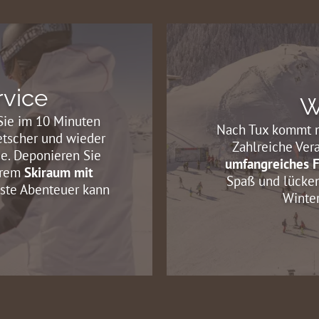
rvice
W
 Sie im 10 Minuten
Nach Tux kommt ma
etscher und wieder
Zahlreiche Ver
e. Deponieren Sie
umfangreiches 
erem
Skiraum mit
Spaß und lücken
ste Abenteuer kann
Winter