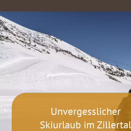
Unvergesslicher
Skiurlaub im Zillerta